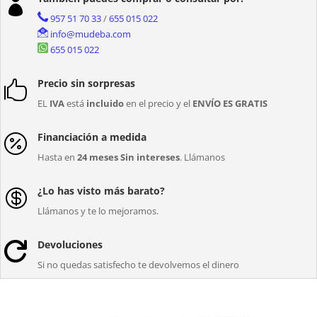

957 51 70 33
/
655 015 022
info@mudeba.com
655 015 022
Precio sin sorpresas

EL
IVA
está
incluido
en el precio y el
ENVÍO ES GRATIS
Financiación a medida

Hasta en
24 meses Sin intereses
. Llámanos
¿Lo has visto más barato?

Llámanos y te lo mejoramos.
Devoluciones

Si no quedas satisfecho te devolvemos el dinero