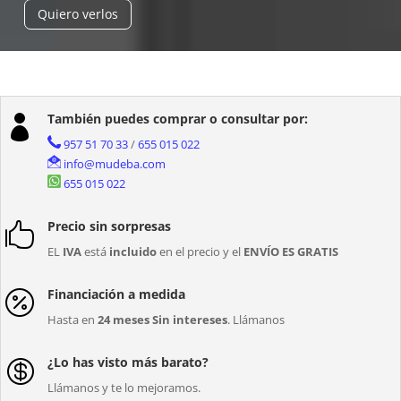
Quiero verlos
También puedes comprar o consultar por:

957 51 70 33
/
655 015 022
info@mudeba.com
655 015 022
Precio sin sorpresas

EL
IVA
está
incluido
en el precio y el
ENVÍO ES GRATIS
Financiación a medida

Hasta en
24 meses Sin intereses
. Llámanos
¿Lo has visto más barato?

Llámanos y te lo mejoramos.