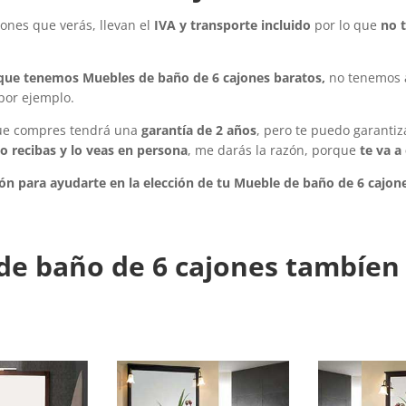
jones
que verás, llevan el
IVA y transporte incluido
por lo que
no 
r que tenemos
Muebles de baño de 6 cajones
baratos,
no tenemos a
 por ejemplo.
ue compres tendrá una
garantía de 2 años
, pero te puedo garanti
o recibas y lo veas en persona
, me darás la razón, porque
te va a
ón para ayudarte en la elección de tu Mueble de baño de 6 cajon
de baño de 6 cajones tambíen 