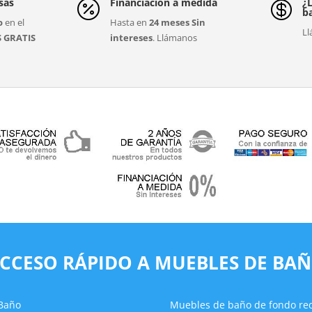
sas
Financiación a medida
¿


b
o
en el
Hasta en
24 meses Sin
Ll
S GRATIS
intereses
. Llámanos
CCESO RÁPIDO A MUEBLES DE BA
 Baño
Muebles de baño de fondo re