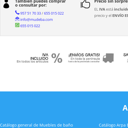
También puedes comprar
Precio sin sorpre


o consultar por:
EL
IVA
está
incluid
957 51 70 33
/
655 015 022
precio y el
ENVÍO E
info@mudeba.com
655 015 022
A
Catálogo general de Muebles de baño
Catálogo Arpa