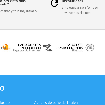
Lo has visto más
Devoluciones

arato?
Si no quedas satisfecho te
ámanos y te lo mejoramos.
devolvemos el dinero
ÑO
ducido
Muebles de baño de 1 cajón