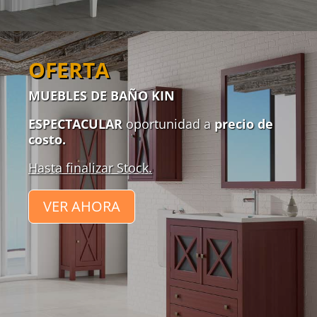
OFERTA
MUEBLES DE BAÑO KIN
ESPECTACULAR
oportunidad a
precio de
costo.
Hasta finalizar Stock.
VER AHORA