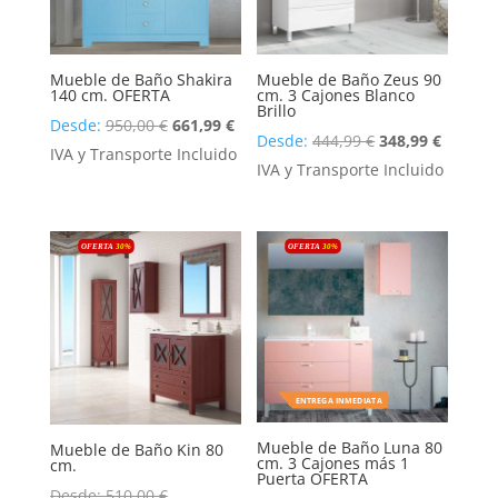
Mueble de Baño Shakira
Mueble de Baño Zeus 90
140 cm. OFERTA
cm. 3 Cajones Blanco
Brillo
El
El
Desde:
950,00
€
661,99
€
El
El
Desde:
444,99
€
348,99
€
precio
precio
IVA y Transporte Incluido
precio
precio
IVA y Transporte Incluido
original
actual
original
actual
era:
es:
era:
es:
950,00 €.
661,99 €.
OFERTA
30
%
OFERTA
30
%
444,99 €.
348,99 
ENTREGA INMEDIATA
Mueble de Baño Luna 80
Mueble de Baño Kin 80
cm. 3 Cajones más 1
cm.
Puerta OFERTA
Desde:
510,00
€