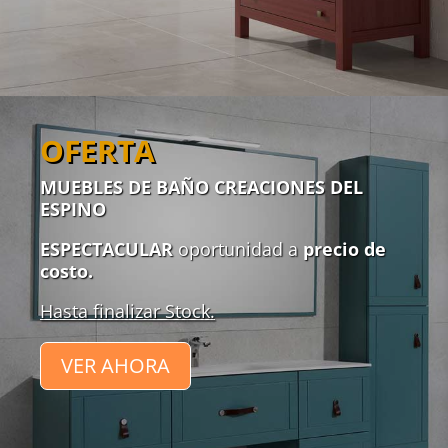
OFERTA
MUEBLES DE BAÑO CREACIONES DEL
ESPINO
ESPECTACULAR
oportunidad a
precio de
costo.
Hasta finalizar Stock.
VER AHORA