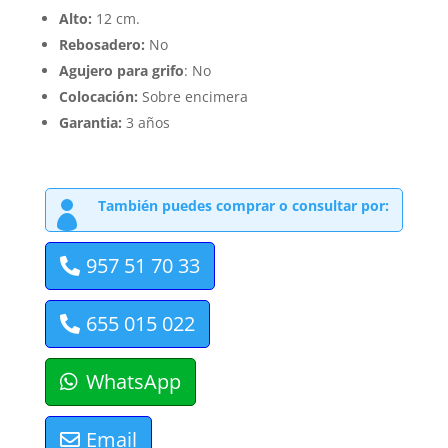
Alto:
12 cm.
Rebosadero:
No
Agujero para grifo
: No
Colocación:
Sobre encimera
Garantia:
3 años
También puedes comprar o consultar por:

957 51 70 33
655 015 022
WhatsApp
Email