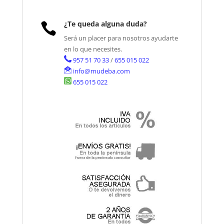
¿Te queda alguna duda?

Será un placer para nosotros ayudarte
en lo que necesites.
957 51 70 33
/
655 015 022
info@mudeba.com
655 015 022