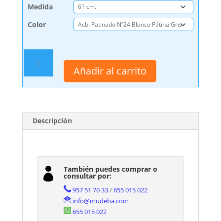
Medida
Color
Encimera
de
Añadir al carrito
Madera
con
faldón
en
Acabado
Descripción
Patinado
Arpa
cantidad
También puedes comprar o

consultar por:
957 51 70 33
/
655 015 022
info@mudeba.com
655 015 022