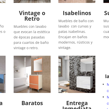
Vintage o
Isabelinos
S
Retro
Muebles de baño con
Mue
año
lavabo con curvas y
sus
Muebles con lavabo
es o
patas isabelinas.
cua
que evocan la estética
Encajan en baños
mod
de épocas pasadas
modernos, rústicos y
para cuartos de baño
vintage.
vintage o retro.
l
M
c
M
a
Baratos
Entrega
c
Inmediata