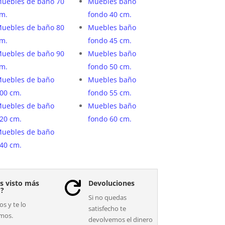
uebles de baño 70
Muebles baño
m.
fondo 40 cm.
uebles de baño 80
Muebles baño
m.
fondo 45 cm.
uebles de baño 90
Muebles baño
m.
fondo 50 cm.
uebles de baño
Muebles baño
00 cm.
fondo 55 cm.
uebles de baño
Muebles baño
20 cm.
fondo 60 cm.
uebles de baño
40 cm.
s visto más
Devoluciones

o?
Si no quedas
s y te lo
satisfecho te
mos.
devolvemos el dinero