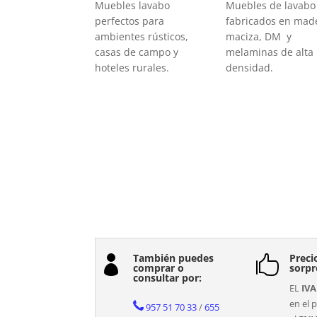
Muebles lavabo
Muebles de lavabo
perfectos para
fabricados en mad
ambientes rústicos,
maciza, DM y
casas de campo y
melaminas de alta
hoteles rurales.
densidad.
También puedes
Preci


comprar o
sorpr
consultar por:
EL
IVA
en el p
957 51 70 33
/
655