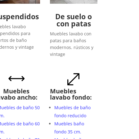
uspendidos
De suelo o
con patas
bles lavabo
pendidos para
Muebles lavabo con
rtos de baño
patas para baños
ernos y vintage
modernos. rústicos y
vintage
,
.
Muebles
Muebles
avabo ancho:
lavabo fondo:
uebles de baño 50
Muebles de baño
m.
fondo reducido
uebles de baño 60
Muebles baño
m.
fondo 35 cm.