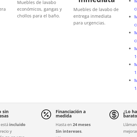
M
Muebles de lavabo
c
era
económicos, gangas y
Muebles de lavabo de
chollos para el baño.
entrega inmediata
M
para urgencias.
c
M
c
M
1
M
1
M
1
o sin
Financiación a
¿Lo ha


esas
medida
barat
está
incluido
Hasta en
24 meses
Llámano
recio y
Sin intereses
.
mejora