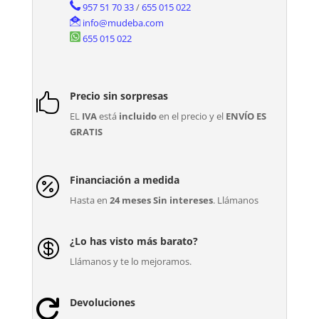
957 51 70 33
/
655 015 022
info@mudeba.com
655 015 022
Precio sin sorpresas

EL
IVA
está
incluido
en el precio y el
ENVÍO ES
GRATIS
Financiación a medida

Hasta en
24 meses Sin intereses
. Llámanos
¿Lo has visto más barato?

Llámanos y te lo mejoramos.
Devoluciones
