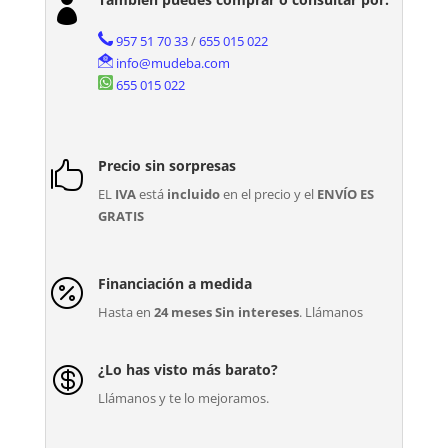

957 51 70 33
/
655 015 022
info@mudeba.com
655 015 022
Precio sin sorpresas

EL
IVA
está
incluido
en el precio y el
ENVÍO ES
GRATIS
Financiación a medida

Hasta en
24 meses Sin intereses
. Llámanos
¿Lo has visto más barato?

Llámanos y te lo mejoramos.