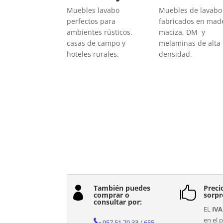
Muebles lavabo
Muebles de lavabo
perfectos para
fabricados en mad
ambientes rústicos,
maciza, DM y
casas de campo y
melaminas de alta
hoteles rurales.
densidad.
También puedes
Preci


comprar o
sorpr
consultar por:
EL
IVA
en el p
957 51 70 33
/
655