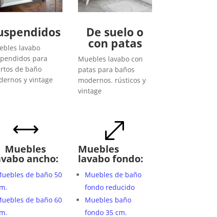
uspendidos
De suelo o
con patas
bles lavabo
pendidos para
Muebles lavabo con
rtos de baño
patas para baños
ernos y vintage
modernos. rústicos y
vintage
,
.
Muebles
Muebles
avabo ancho:
lavabo fondo:
uebles de baño 50
Muebles de baño
m.
fondo reducido
uebles de baño 60
Muebles baño
m.
fondo 35 cm.