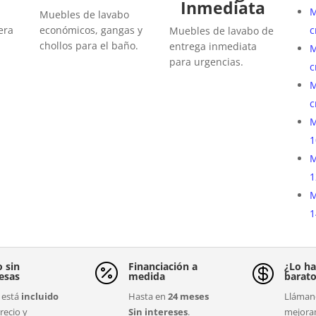
Inmediata
M
Muebles de lavabo
c
era
económicos, gangas y
Muebles de lavabo de
chollos para el baño.
entrega inmediata
M
para urgencias.
c
M
c
M
1
M
1
M
1
o sin
Financiación a
¿Lo ha


esas
medida
barat
está
incluido
Hasta en
24 meses
Llámano
recio y
Sin intereses
.
mejora