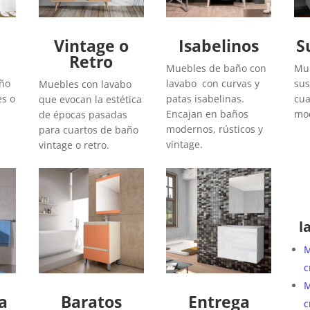
Vintage o
Isabelinos
S
Retro
Muebles de baño con
Mue
año
lavabo con curvas y
sus
Muebles con lavabo
es o
patas isabelinas.
cua
que evocan la estética
Encajan en baños
mod
de épocas pasadas
modernos, rústicos y
para cuartos de baño
vintage.
vintage o retro.
l
M
c
M
a
Baratos
Entrega
c