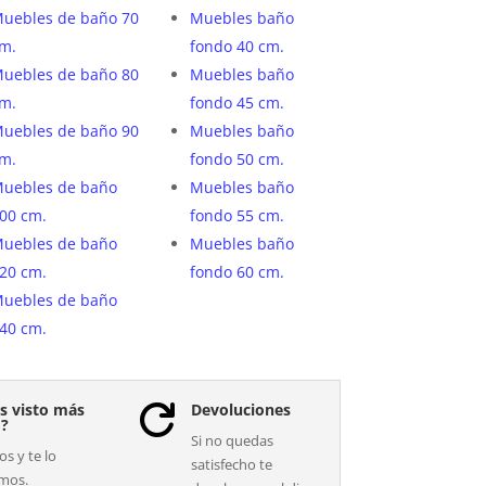
uebles de baño 70
Muebles baño
m.
fondo 40 cm.
uebles de baño 80
Muebles baño
m.
fondo 45 cm.
uebles de baño 90
Muebles baño
m.
fondo 50 cm.
uebles de baño
Muebles baño
00 cm.
fondo 55 cm.
uebles de baño
Muebles baño
20 cm.
fondo 60 cm.
uebles de baño
40 cm.
s visto más
Devoluciones

o?
Si no quedas
s y te lo
satisfecho te
mos.