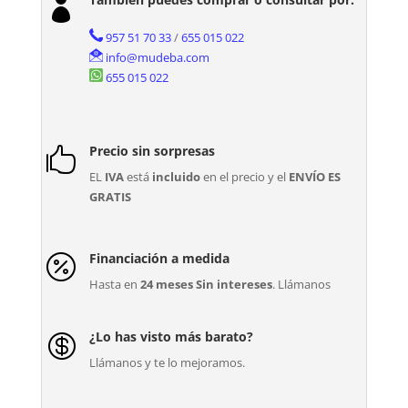

957 51 70 33
/
655 015 022
info@mudeba.com
655 015 022
Precio sin sorpresas

EL
IVA
está
incluido
en el precio y el
ENVÍO ES
GRATIS
Financiación a medida

Hasta en
24 meses Sin intereses
. Llámanos
¿Lo has visto más barato?

Llámanos y te lo mejoramos.