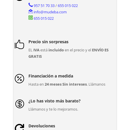
957 51 70 33
/
655 015 022
info@mudeba.com
655 015 022
Precio sin sorpresas

EL
IVA
está
incluido
en el precio y el
ENVÍO ES
GRATIS
Financiación a medida

Hasta en
24 meses Sin intereses
. Llámanos
¿Lo has visto más barato?

Llámanos y te lo mejoramos.
Devoluciones
