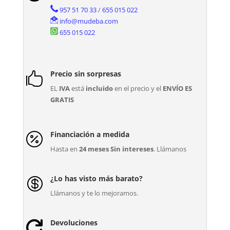
957 51 70 33
/
655 015 022
info@mudeba.com
655 015 022
Precio sin sorpresas

EL
IVA
está
incluido
en el precio y el
ENVÍO ES
GRATIS
Financiación a medida

Hasta en
24 meses Sin intereses
. Llámanos
¿Lo has visto más barato?

Llámanos y te lo mejoramos.
Devoluciones
