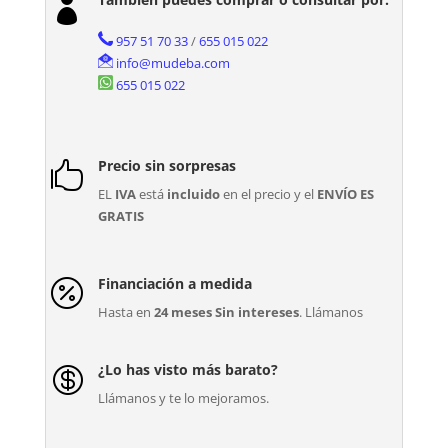

957 51 70 33
/
655 015 022
info@mudeba.com
655 015 022
Precio sin sorpresas

EL
IVA
está
incluido
en el precio y el
ENVÍO ES
GRATIS
Financiación a medida

Hasta en
24 meses Sin intereses
. Llámanos
¿Lo has visto más barato?

Llámanos y te lo mejoramos.