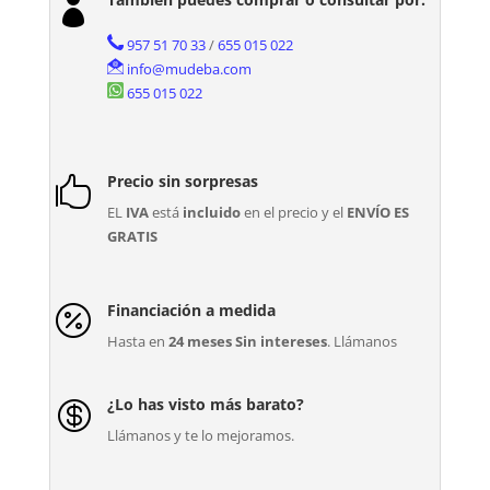

957 51 70 33
/
655 015 022
info@mudeba.com
655 015 022
Precio sin sorpresas

EL
IVA
está
incluido
en el precio y el
ENVÍO ES
GRATIS
Financiación a medida

Hasta en
24 meses Sin intereses
. Llámanos
¿Lo has visto más barato?

Llámanos y te lo mejoramos.