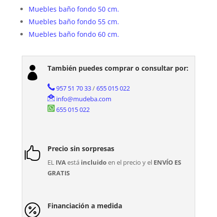
Muebles baño fondo 50 cm.
Muebles baño fondo 55 cm.
Muebles baño fondo 60 cm.
También puedes comprar o consultar por:

957 51 70 33
/
655 015 022
info@mudeba.com
655 015 022
Precio sin sorpresas

EL
IVA
está
incluido
en el precio y el
ENVÍO ES
GRATIS
Financiación a medida
