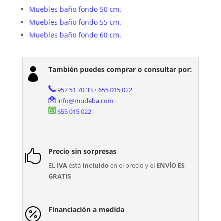
Muebles baño fondo 50 cm.
Muebles baño fondo 55 cm.
Muebles baño fondo 60 cm.
También puedes comprar o consultar por:

957 51 70 33
/
655 015 022
info@mudeba.com
655 015 022
Precio sin sorpresas

EL
IVA
está
incluido
en el precio y el
ENVÍO ES
GRATIS
Financiación a medida
