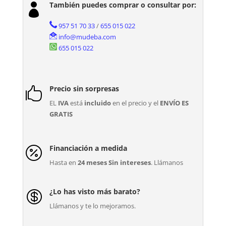
También puedes comprar o consultar por:

957 51 70 33
/
655 015 022
info@mudeba.com
655 015 022
Precio sin sorpresas

EL
IVA
está
incluido
en el precio y el
ENVÍO ES
GRATIS
Financiación a medida

Hasta en
24 meses Sin intereses
. Llámanos
¿Lo has visto más barato?

Llámanos y te lo mejoramos.