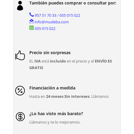
También puedes comprar o consultar por:

957 51 70 33
/
655 015 022
info@mudeba.com
655 015 022
Precio sin sorpresas

EL
IVA
está
incluido
en el precio y el
ENVÍO ES
GRATIS
Financiación a medida

Hasta en
24 meses Sin intereses
. Llámanos
¿Lo has visto más barato?

Llámanos y te lo mejoramos.