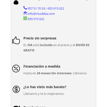

957 51 70 33
/
655 015 022
info@mudeba.com
655 015 022
Precio sin sorpresas

EL
IVA
está
incluido
en el precio y el
ENVÍO ES
GRATIS
Financiación a medida

Hasta en
24 meses Sin intereses
. Llámanos
¿Lo has visto más barato?

Llámanos y te lo mejoramos.