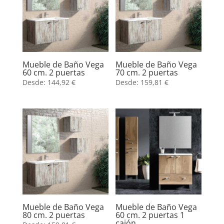
Mueble de Baño Vega
Mueble de Baño Vega
60 cm. 2 puertas
70 cm. 2 puertas
Desde:
144,92
€
Desde:
159,81
€
Mueble de Baño Vega
Mueble de Baño Vega
80 cm. 2 puertas
60 cm. 2 puertas 1
cajón