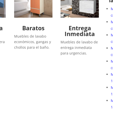
l
M
c
M
a
Baratos
Entrega
c
Inmediata
M
Muebles de lavabo
c
era
económicos, gangas y
Muebles de lavabo de
chollos para el baño.
entrega inmediata
M
para urgencias.
c
M
c
M
1
M
1
M
1