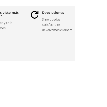
s visto más
Devoluciones

o?
Si no quedas
s y te lo
satisfecho te
mos.
devolvemos el dinero