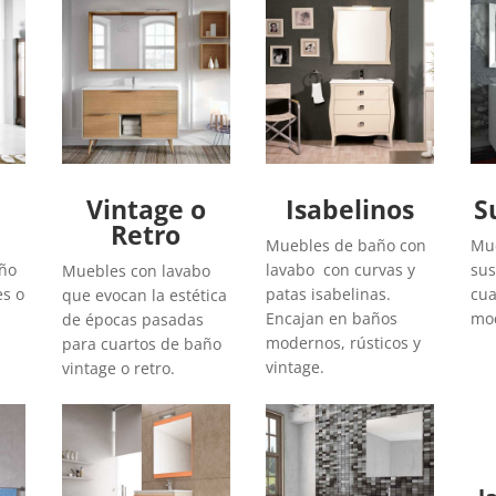
Vintage o
Isabelinos
S
Retro
Muebles de baño con
Mue
año
lavabo con curvas y
sus
Muebles con lavabo
es o
patas isabelinas.
cua
que evocan la estética
Encajan en baños
mod
de épocas pasadas
modernos, rústicos y
para cuartos de baño
vintage.
vintage o retro.