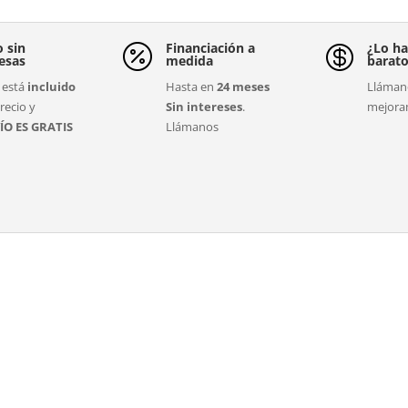
o sin
Financiación a
¿Lo ha


esas
medida
barat
está
incluido
Hasta en
24 meses
Llámano
recio y
Sin intereses
.
mejora
ÍO ES GRATIS
Llámanos