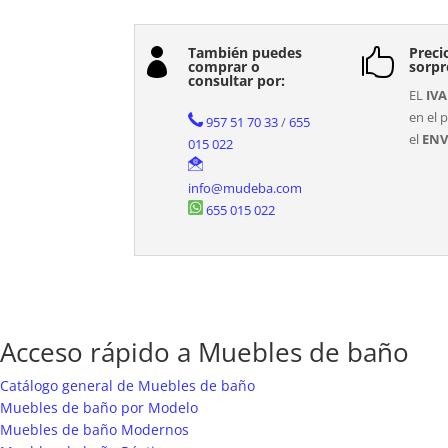
También puedes
Preci


comprar o
sorpr
consultar por:
EL
IVA
en el p
957 51 70 33
/
655
el
ENV
015 022
info@mudeba.com
655 015 022
Acceso rápido a Muebles de baño
Catálogo general de Muebles de baño
Muebles de baño por Modelo
Muebles de baño Modernos