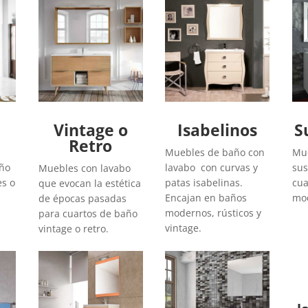
Vintage o
Isabelinos
S
Retro
Muebles de baño con
Mue
año
lavabo con curvas y
sus
Muebles con lavabo
es o
patas isabelinas.
cua
que evocan la estética
Encajan en baños
mod
de épocas pasadas
modernos, rústicos y
para cuartos de baño
vintage.
vintage o retro.