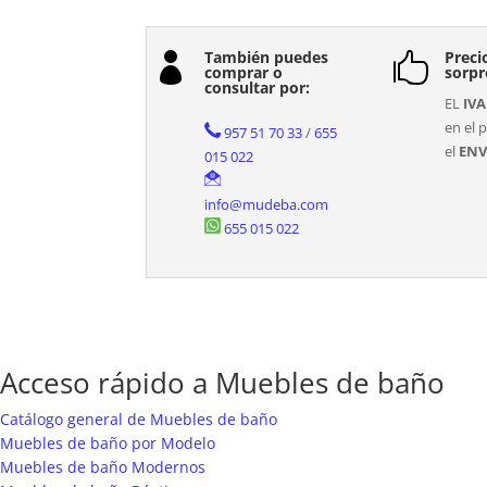
También puedes
Preci


comprar o
sorpr
consultar por:
EL
IVA
en el p
957 51 70 33
/
655
el
ENV
015 022
info@mudeba.com
655 015 022
Acceso rápido a Muebles de baño
Catálogo general de Muebles de baño
Muebles de baño por Modelo
Muebles de baño Modernos