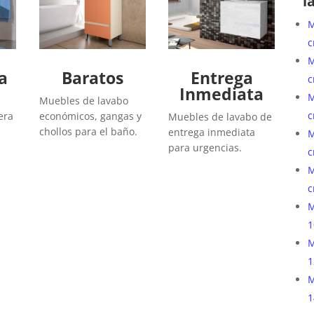
l
M
c
M
a
Baratos
Entrega
c
Inmediata
M
Muebles de lavabo
c
era
económicos, gangas y
Muebles de lavabo de
chollos para el baño.
entrega inmediata
M
para urgencias.
c
M
c
M
1
M
1
M
1