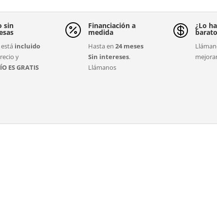
o sin
Financiación a
¿Lo ha


esas
medida
barat
está
incluido
Hasta en
24 meses
Llámano
recio y
Sin intereses
.
mejora
ÍO ES GRATIS
Llámanos