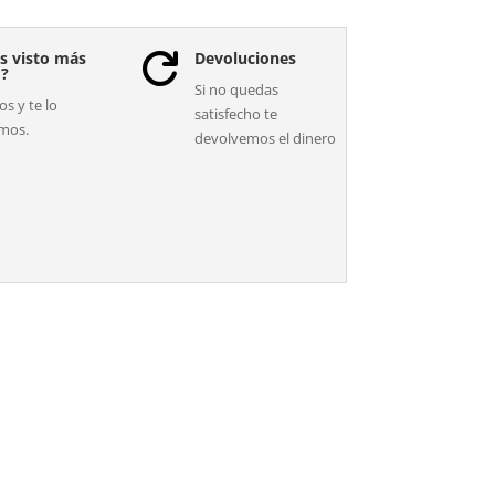
s visto más
Devoluciones

o?
Si no quedas
s y te lo
satisfecho te
mos.
devolvemos el dinero