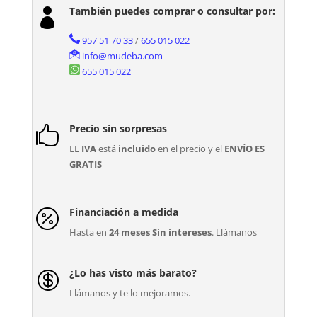
También puedes comprar o consultar por:

957 51 70 33
/
655 015 022
info@mudeba.com
655 015 022
Precio sin sorpresas

EL
IVA
está
incluido
en el precio y el
ENVÍO ES
GRATIS
Financiación a medida

Hasta en
24 meses Sin intereses
. Llámanos
¿Lo has visto más barato?

Llámanos y te lo mejoramos.