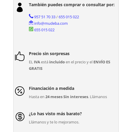
También puedes comprar o consultar por:

957 51 70 33
/
655 015 022
info@mudeba.com
655 015 022
Precio sin sorpresas

EL
IVA
está
incluido
en el precio y el
ENVÍO ES
GRATIS
Financiación a medida

Hasta en
24 meses Sin intereses
. Llámanos
¿Lo has visto más barato?

Llámanos y te lo mejoramos.