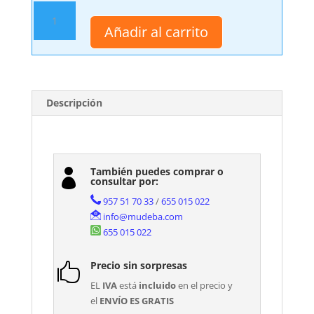
Mueble
Auxiliar
Añadir al carrito
Baño
Colgar
Tanit
cantidad
Descripción
También puedes comprar o

consultar por:
957 51 70 33
/
655 015 022
info@mudeba.com
655 015 022
Precio sin sorpresas

EL
IVA
está
incluido
en el precio y
el
ENVÍO ES GRATIS