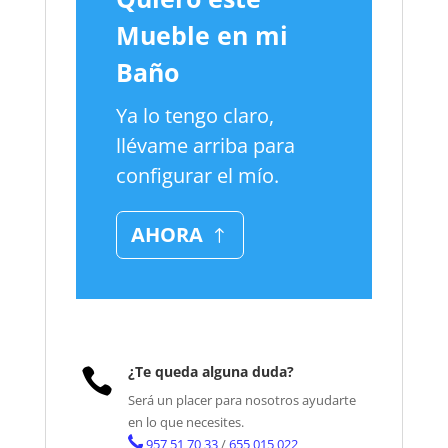
Mueble en mi
Baño
Ya lo tengo claro,
llévame arriba para
configurar el mío.
AHORA
¿Te queda alguna duda?

Será un placer para nosotros ayudarte
en lo que necesites.
957 51 70 33
/
655 015 022