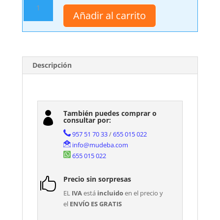
Auxiliar
Añadir al carrito
de
Baño
Colgar
Tecia
cantidad
Descripción
También puedes comprar o

consultar por:
957 51 70 33
/
655 015 022
info@mudeba.com
655 015 022
Precio sin sorpresas

EL
IVA
está
incluido
en el precio y
el
ENVÍO ES GRATIS