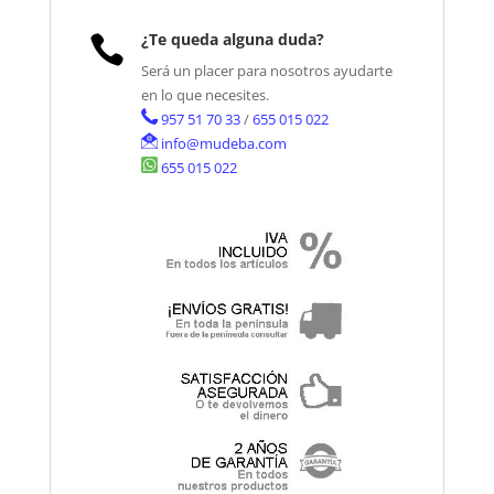
¿Te queda alguna duda?

Será un placer para nosotros ayudarte
en lo que necesites.
957 51 70 33
/
655 015 022
info@mudeba.com
655 015 022