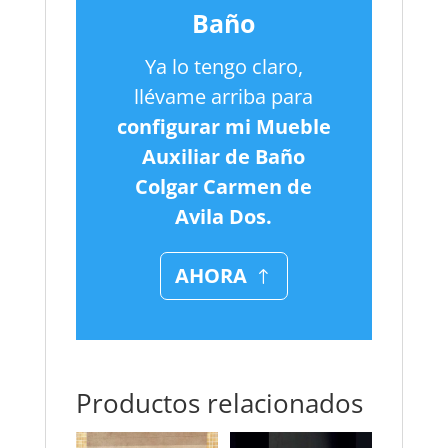
Baño
Ya lo tengo claro,
llévame arriba para
configurar mi Mueble
Auxiliar de Baño
Colgar Carmen de
Avila Dos.
AHORA
Productos relacionados