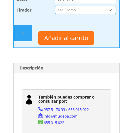
Tirador
Mueble
Auxiliar
Añadir al carrito
de
Baño
Colgar
Carmen
de
Descripción
Avila
Dos
cantidad
También puedes comprar o

consultar por:
957 51 70 33
/
655 015 022
info@mudeba.com
655 015 022