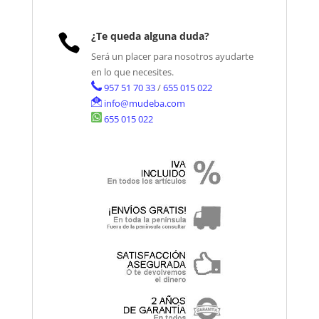
¿Te queda alguna duda?

Será un placer para nosotros ayudarte
en lo que necesites.
957 51 70 33
/
655 015 022
info@mudeba.com
655 015 022