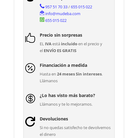
957 51 70 33
/
655 015 022
info@mudeba.com
655 015 022
Precio sin sorpresas

EL
IVA
está
incluido
en el precio y
el
ENVÍO ES GRATIS
Financiación a medida

Hasta en
24 meses Sin intereses
.
Llámanos
¿Lo has visto más barato?

Llámanos y te lo mejoramos.
Devoluciones

Si no quedas satisfecho te devolvemos
el dinero