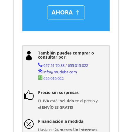
AHORA
También puedes comprar o

consultar por:
957 51 70 33
/
655 015 022
info@mudeba.com
655 015 022
Precio sin sorpresas

EL
IVA
está
incluido
en el precio y
el
ENVÍO ES GRATIS
Financiación a medida

Hasta en
24 meses Sin intereses
.