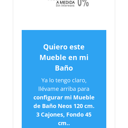
Quiero este
Mueble en mi
Baño
Ya lo tengo claro,
llévame arriba para
configurar mi Mueble
de Baño Neos 120 cm.
3 Cajones, Fondo 45
cm..