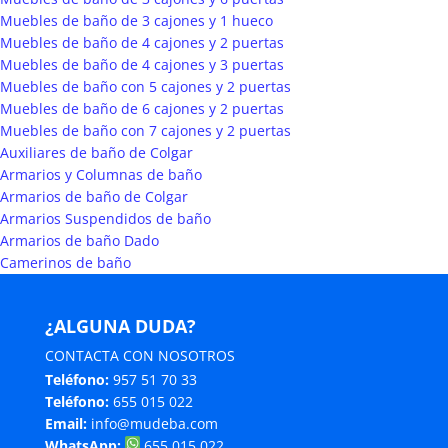
Muebles de baño de 3 cajones y 1 hueco
Muebles de baño de 4 cajones y 2 puertas
Muebles de baño de 4 cajones y 3 puertas
Muebles de baño con 5 cajones y 2 puertas
Muebles de baño de 6 cajones y 2 puertas
Muebles de baño con 7 cajones y 2 puertas
Auxiliares de baño de Colgar
Armarios y Columnas de baño
Armarios de baño de Colgar
Armarios Suspendidos de baño
Armarios de baño Dado
Camerinos de baño
¿ALGUNA DUDA?
CONTACTA CON NOSOTROS
Teléfono:
957 51 70 33
Teléfono:
655 015 022
Email:
info@mudeba.com
WhatsApp:
655 015 022