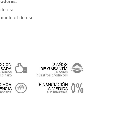
raderos
.
de uso.
omodidad de uso.