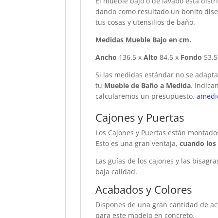
El mueble bajo o de lavabo está dist
dando como resultado un bonito dis
tus cosas y utensilios de baño.
Medidas Mueble Bajo en cm.
Ancho
136.5 x
Alto
84.5 x
Fondo
53.5
Si las medidas estándar no se adapt
tu
Mueble de Baño a Medida
. Indíca
calcularemos un presupuesto.
amed
Cajones y Puertas
Los Cajones y Puertas están montad
Esto es una gran ventaja,
cuando los 
Las guías de los cajones y las bisagr
baja calidad.
Acabados y Colores
Dispones de una gran cantidad de ac
para este modelo en concreto.