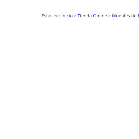
Estás en:
Inicio
>
Tienda Online
>
Muebles de 
OFERTA
30
%