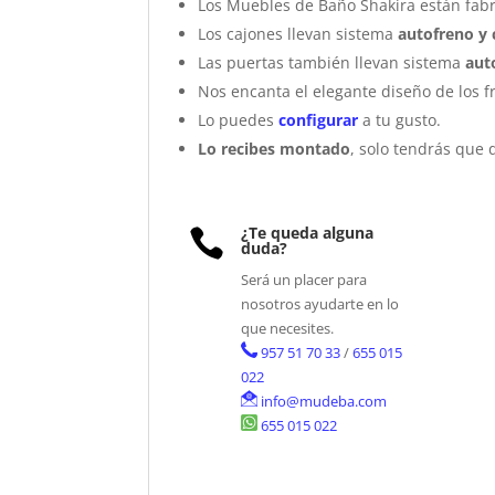
Los Muebles de Baño Shakira están fab
Los cajones llevan sistema
autofreno y 
Las puertas también llevan sistema
auto
Nos encanta el elegante diseño de los f
Lo puedes
configurar
a tu gusto.
Lo recibes montado
, solo tendrás que 
¿Te queda alguna

duda?
Será un placer para
nosotros ayudarte en lo
que necesites.
957 51 70 33
/
655 015
022
info@mudeba.com
655 015 022