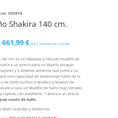
0 cm. OFERTA
o Shakira 140 cm.
El
El
661,99
€
IVA y Transporte Incluido
precio
precio
original
actual
era:
es:
 140 cm. es un fabuloso y robusto mueble de
950,00 €.
661,99 €.
naria a un precio para no dejarlo escapar.
 cajones y 2 amplios armarios que junto a su
nará una capacidad de almacenaje fuera de lo
ra de Solid Surface o Madera y lavabos de
Llevate a casa un Mueble de baño muy cómodo
 y cajones con autofreno. Y ahora a un precio
gran cuarto de baño.
e Baño Grandes y Modernos.