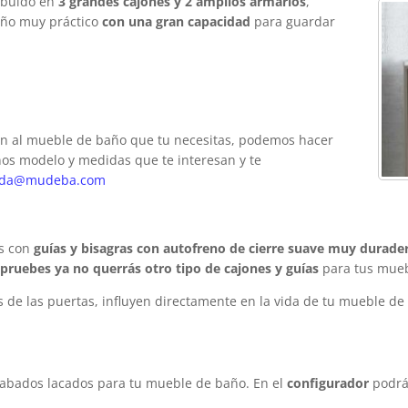
ribuido en
3 grandes cajones y 2 amplios armarios
,
eño muy práctico
con una gran capacidad
para guardar
an al mueble de baño que tu necesitas, podemos hacer
nos modelo y medidas que te interesan y te
ida@mudeba.com
os con
guías y bisagras con autofreno de cierre suave muy duradera
pruebes ya no querrás otro tipo de cajones y guías
para tus mueb
as de las puertas, influyen directamente en la vida de tu mueble de
abados lacados para tu mueble de baño. En el
configurador
podrás