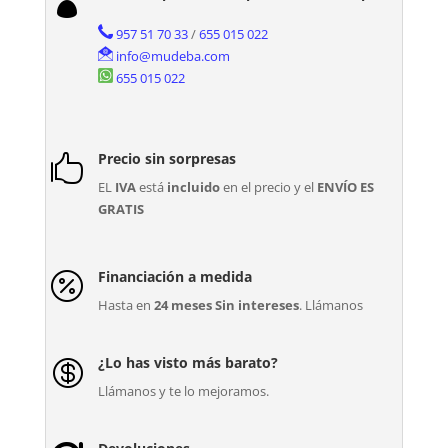

957 51 70 33
/
655 015 022
info@mudeba.com
655 015 022
Precio sin sorpresas

EL
IVA
está
incluido
en el precio y el
ENVÍO ES
GRATIS
Financiación a medida

Hasta en
24 meses Sin intereses
. Llámanos
¿Lo has visto más barato?

Llámanos y te lo mejoramos.