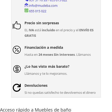
957 51 70 33
/
655 015 022
info@mudeba.com
655 015 022
Precio sin sorpresas

EL
IVA
está
incluido
en el precio y el
ENVÍO ES
GRATIS
Financiación a medida

Hasta en
24 meses Sin intereses
. Llámanos
¿Lo has visto más barato?

Llámanos y te lo mejoramos.
Devoluciones

Si no quedas satisfecho te devolvemos el dinero
Acceso rápido a Muebles de baño