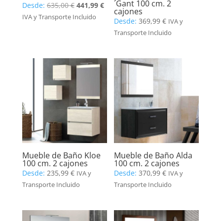
´Gant 100 cm. 2
El
El
Desde:
635,00
€
441,99
€
cajones
precio
precio
IVA y Transporte Incluido
Desde:
369,99
€
IVA y
original
actual
Transporte Incluido
era:
es:
635,00 €.
441,99 €.
Mueble de Baño Kloe
Mueble de Baño Alda
100 cm. 2 cajones
100 cm. 2 cajones
Desde:
235,99
€
Desde:
370,99
€
IVA y
IVA y
Transporte Incluido
Transporte Incluido