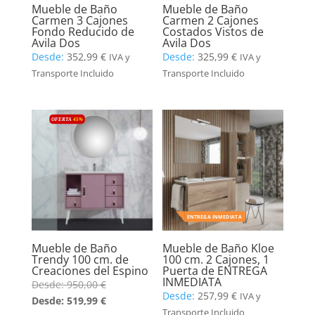
Mueble de Baño
Mueble de Baño
Carmen 3 Cajones
Carmen 2 Cajones
Fondo Reducido de
Costados Vistos de
Avila Dos
Avila Dos
Desde:
352,99
€
Desde:
325,99
€
IVA y
IVA y
Transporte Incluido
Transporte Incluido
OFERTA
45
%
ENTREGA INMEDIATA
Mueble de Baño
Mueble de Baño Kloe
Trendy 100 cm. de
100 cm. 2 Cajones, 1
Creaciones del Espino
Puerta de ENTREGA
INMEDIATA
Desde:
950,00
€
Desde:
257,99
€
IVA y
Desde:
519,99
€
Transporte Incluido