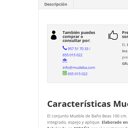
Descripción
También puedes
Pre


comprar o
so
consultar por:
EL
957 51 70 33
/
inc
655 015 022
pre
GR
info@mudeba.com
655 015 022
Características Mu
El conjunto Mueble de Baño Beas 100 cm.
integrado, espejo y aplique.
Elaborado en