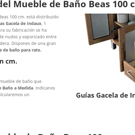
del Mueble de Baño Beas 100 
eas 100 cm. está distribuido
as Gacela de Indaux
, 1
ara su fabricación se ha
e de nudos y vaporizado entre
madera. Dispones de una gran
e de baño para rato.
n cm.
l mueble de baño que
e Baño a Medida
. Indícanos
Guías Gacela de 
alcularemos un