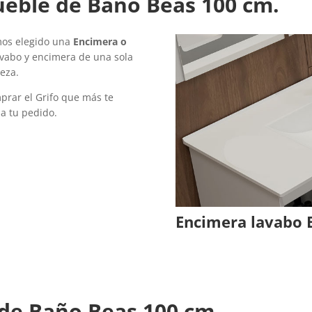
ueble de Baño Beas 100 cm.
mos elegido una
Encimera o
vabo y encimera de una sola
eza.
mprar el Grifo que más te
a tu pedido.
Encimera lavabo 
 de Baño Beas 100 cm.