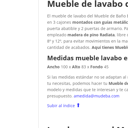
Mueble de lavabo 
El mueble de lavabo del Mueble de Baño B
en 3 cajones
montados con guías metálic
puerta abatible y 2 puertas de armario. P
empleado
madera de pino Radiata
, libr
8º y 12º, para evitar movimientos en la 
cantidad de acabados.
Aquí tienes Muebl
Medidas mueble lavabo e
Ancho
100 x
Alto
83 x
Fondo
45
Si las medidas estándar no se adaptan a
tu necesitas, podemos hacer tu
Mueble d
modelo y medidas que te interesan y te c
presupuesto.
amedida@mudeba.com
⬆
Subir al índice