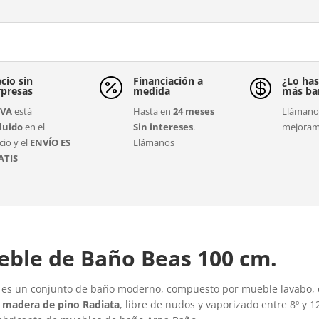
cio sin
Financiación a
¿Lo has


rpresas
medida
más ba
IVA
está
Hasta en
24 meses
Llámanos
luido
en el
Sin intereses
.
mejoram
cio y el
ENVÍO ES
Llámanos
ATIS
eble de Baño Beas 100 cm.​
 es un conjunto de baño moderno, compuesto por mueble lavabo, 
 madera de pino Radiata
, libre de nudos y vaporizado entre 8º y 