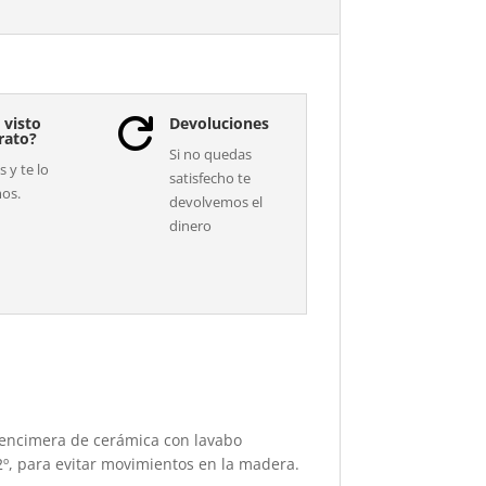
 visto
Devoluciones

rato?
Si no quedas
 y te lo
satisfecho te
os.
devolvemos el
dinero
encimera de cerámica con lavabo
12º, para evitar movimientos en la madera.