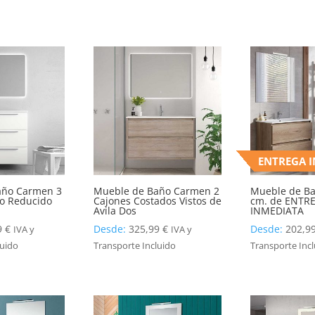
ENTREGA 
año Carmen 3
Mueble de Baño Carmen 2
Mueble de Ba
o Reducido
Cajones Costados Vistos de
cm. de ENTR
Avila Dos
INMEDIATA
9
€
Desde:
325,99
€
Desde:
202,9
IVA y
IVA y
luido
Transporte Incluido
Transporte Inc