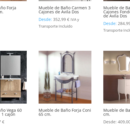
ño Forja
Mueble de Baño Carmen 3
Mueble de B
m.
Cajones de Avila Dos
Cajones Fond
de Avila Dos
Desde:
352,99
€
IVA y
Desde:
284,9
Transporte Incluido
Transporte Inc
año Vega 60
Mueble de Baño Forja Coni
Mueble de Ba
 1 cajón
65 cm.
cm.
7
€
Desde:
409,0