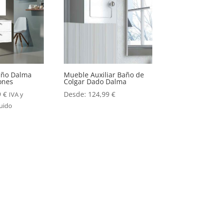
año Dalma
Mueble Auxiliar Baño de
ones
Colgar Dado Dalma
9
€
Desde:
124,99
€
IVA y
luido