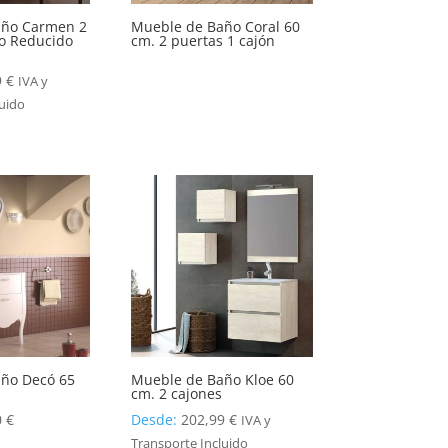
año Carmen 2
Mueble de Baño Coral 60
o Reducido
cm. 2 puertas 1 cajón
9
€
IVA y
luido
ño Decó 65
Mueble de Baño Kloe 60
cm. 2 cajones
0
€
Desde:
202,99
€
IVA y
Transporte Incluido