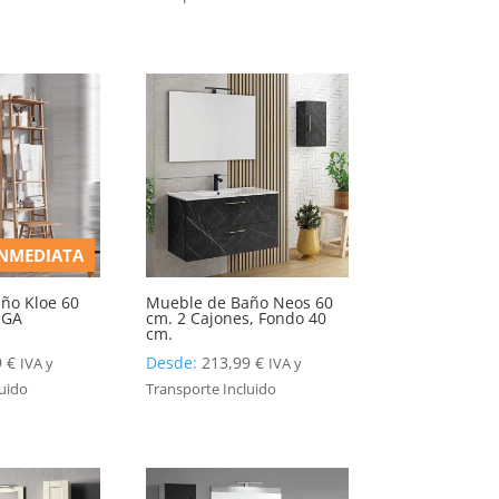
INMEDIATA
ño Kloe 60
Mueble de Baño Neos 60
EGA
cm. 2 Cajones, Fondo 40
cm.
9
€
Desde:
213,99
€
IVA y
IVA y
luido
Transporte Incluido