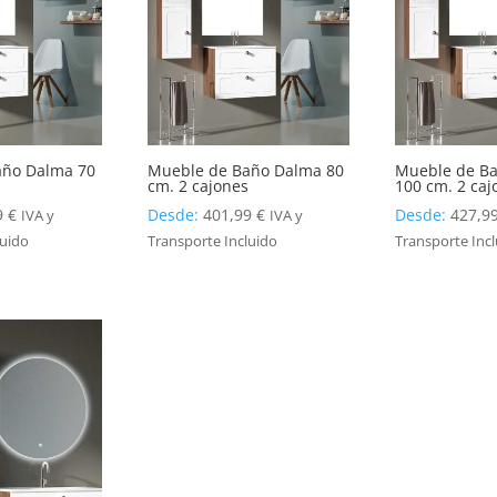
año Dalma 70
Mueble de Baño Dalma 80
Mueble de B
s
cm. 2 cajones
100 cm. 2 caj
9
€
Desde:
401,99
€
Desde:
427,9
IVA y
IVA y
luido
Transporte Incluido
Transporte Inc