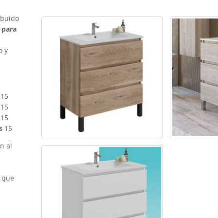
ibuido
 para
o y
15
15
15
s
15
n al
s que
m