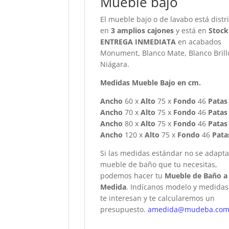
Mueble bajo
El mueble bajo o de lavabo está distr
en
3 amplios cajones
y está en
Stock
ENTREGA INMEDIATA
en acabados
Monument, Blanco Mate, Blanco Brill
Niágara.
Medidas Mueble Bajo en cm.
Ancho
60 x
Alto
75 x
Fondo
46
Patas
Ancho
70 x
Alto
75 x
Fondo
46
Patas
Ancho
80 x
Alto
75 x
Fondo
46
Patas
Ancho
120 x
Alto
75 x
Fondo
46
Pata
Si las medidas estándar no se adapta
mueble de baño que tu necesitas,
podemos hacer tu
Mueble de Baño a
Medida
. Indícanos modelo y medida
te interesan y te calcularemos un
presupuesto.
amedida@mudeba.co