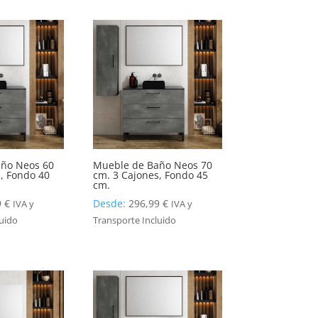
ño Neos 60
Mueble de Baño Neos 70
, Fondo 40
cm. 3 Cajones, Fondo 45
cm.
9
€
Desde:
296,99
€
IVA y
IVA y
luido
Transporte Incluido