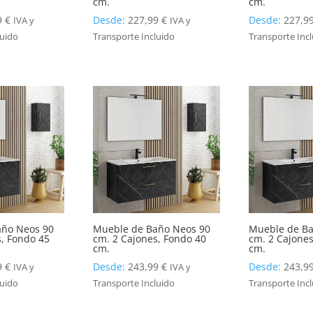
cm.
cm.
9
€
Desde:
227,99
€
Desde:
227,9
IVA y
IVA y
luido
Transporte Incluido
Transporte Inc
año Neos 90
Mueble de Baño Neos 90
Mueble de Ba
s, Fondo 45
cm. 2 Cajones, Fondo 40
cm. 2 Cajones
cm.
cm.
9
€
Desde:
243,99
€
Desde:
243,9
IVA y
IVA y
luido
Transporte Incluido
Transporte Inc