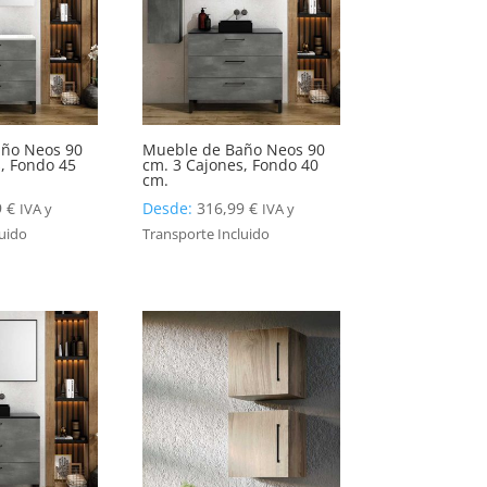
ño Neos 90
Mueble de Baño Neos 90
, Fondo 45
cm. 3 Cajones, Fondo 40
cm.
9
€
Desde:
316,99
€
IVA y
IVA y
luido
Transporte Incluido