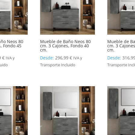
año Neos 80
Mueble de Baño Neos 80
Mueble de Ba
s, Fondo 45
cm. 3 Cajones, Fondo 40
cm. 3 Cajones
cm.
cm.
9
€
Desde:
296,99
€
Desde:
316,9
IVA y
IVA y
luido
Transporte Incluido
Transporte Inc