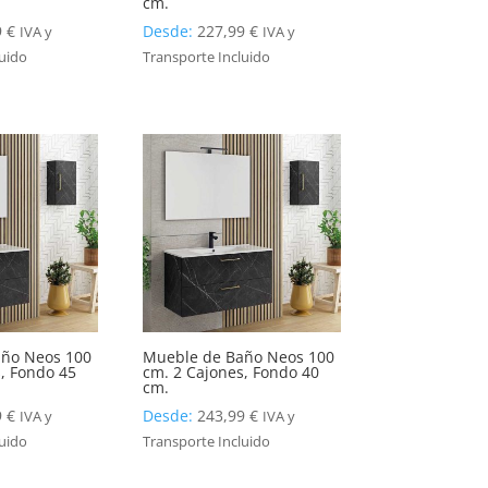
cm.
9
€
Desde:
227,99
€
IVA y
IVA y
luido
Transporte Incluido
ño Neos 100
Mueble de Baño Neos 100
, Fondo 45
cm. 2 Cajones, Fondo 40
cm.
9
€
Desde:
243,99
€
IVA y
IVA y
luido
Transporte Incluido