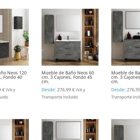
año Neos 120
Mueble de Baño Neos 60
Mueble de Ba
s, Fondo 40
cm. 3 Cajones, Fondo 45
cm. 3 Cajones
cm.
cm.
9
€
Desde:
276,99
€
Desde:
276,9
IVA y
IVA y
luido
Transporte Incluido
Transporte Inc