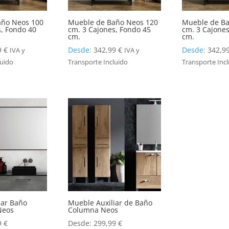
año Neos 100
Mueble de Baño Neos 120
Mueble de Ba
s, Fondo 40
cm. 3 Cajones, Fondo 45
cm. 3 Cajones
cm.
cm.
9
€
Desde:
342,99
€
Desde:
342,9
IVA y
IVA y
luido
Transporte Incluido
Transporte Inc
iar Baño
Mueble Auxiliar de Baño
Neos
Columna Neos
9
€
Desde:
299,99
€