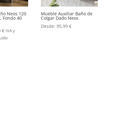
ño Neos 120
Mueble Auxiliar Baño de
, Fondo 40
Colgar Dado Neos
Desde:
95,99
€
9
€
IVA y
luido