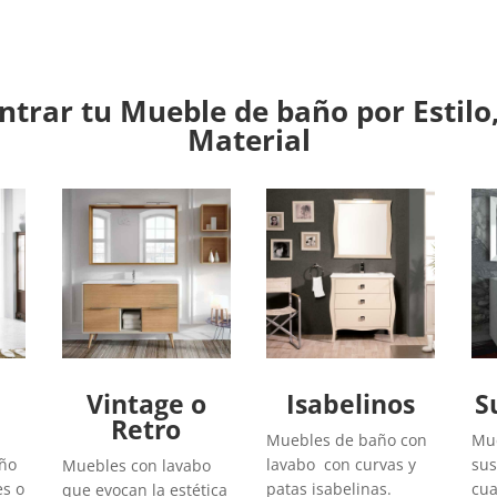
trar tu Mueble de baño por Estilo,
Material
Vintage o
Isabelinos
S
Retro
Muebles de baño con
Mue
año
lavabo con curvas y
sus
Muebles con lavabo
es o
patas isabelinas.
cua
que evocan la estética