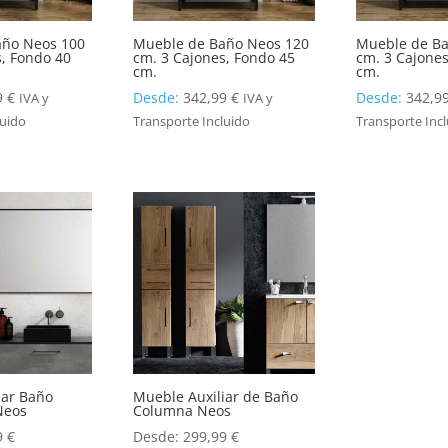
año Neos 100
Mueble de Baño Neos 120
Mueble de Ba
s, Fondo 40
cm. 3 Cajones, Fondo 45
cm. 3 Cajones
cm.
cm.
9
€
Desde:
342,99
€
Desde:
342,9
IVA y
IVA y
luido
Transporte Incluido
Transporte Inc
iar Baño
Mueble Auxiliar de Baño
Neos
Columna Neos
9
€
Desde:
299,99
€