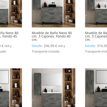
año Neos 80
Mueble de Baño Neos 80
Mueble de Ba
s, Fondo 45
cm. 3 Cajones, Fondo 40
cm. 3 Cajones
cm.
cm.
9
€
Desde:
296,99
€
Desde:
316,9
IVA y
IVA y
luido
Transporte Incluido
Transporte Inc