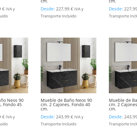
cm.
cm.
9
€
Desde:
227,99
€
Desde:
227,9
IVA y
IVA y
luido
Transporte Incluido
Transporte Inc
año Neos 90
Mueble de Baño Neos 90
Mueble de Ba
s, Fondo 45
cm. 2 Cajones, Fondo 40
cm. 2 Cajones
cm.
cm.
9
€
Desde:
243,99
€
Desde:
243,9
IVA y
IVA y
luido
Transporte Incluido
Transporte Inc