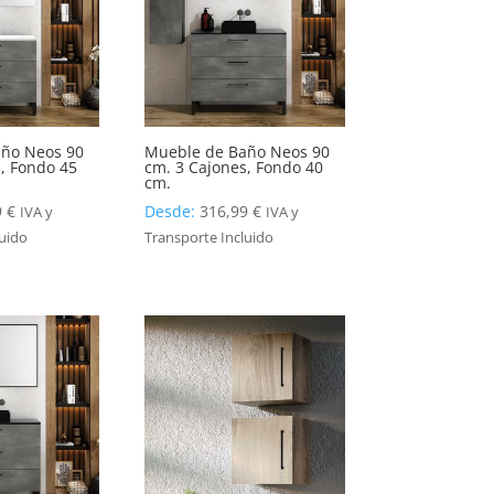
ño Neos 90
Mueble de Baño Neos 90
, Fondo 45
cm. 3 Cajones, Fondo 40
cm.
9
€
Desde:
316,99
€
IVA y
IVA y
luido
Transporte Incluido