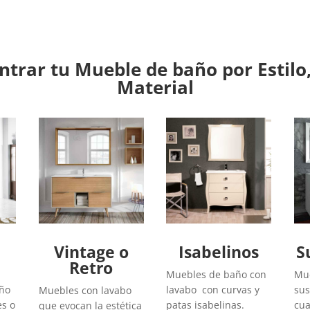
trar tu Mueble de baño por Estilo,
Material
Vintage o
Isabelinos
S
Retro
Muebles de baño con
Mue
año
lavabo con curvas y
sus
Muebles con lavabo
es o
patas isabelinas.
cua
que evocan la estética