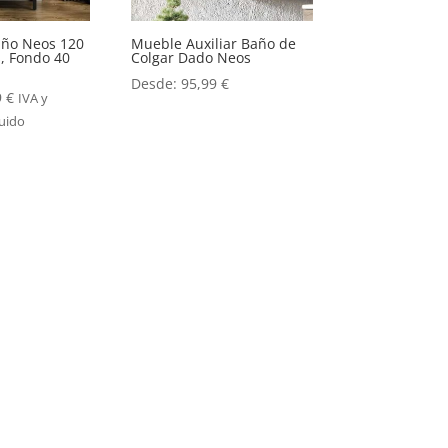
ño Neos 120
Mueble Auxiliar Baño de
, Fondo 40
Colgar Dado Neos
Desde:
95,99
€
9
€
IVA y
luido