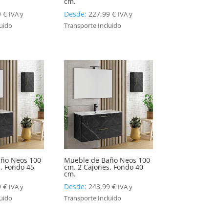
cm.
9
€
Desde:
227,99
€
IVA y
IVA y
luido
Transporte Incluido
ño Neos 100
Mueble de Baño Neos 100
, Fondo 45
cm. 2 Cajones, Fondo 40
cm.
9
€
Desde:
243,99
€
IVA y
IVA y
luido
Transporte Incluido