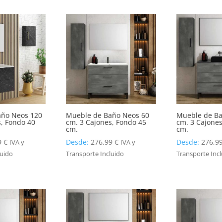
año Neos 120
Mueble de Baño Neos 60
Mueble de Ba
s, Fondo 40
cm. 3 Cajones, Fondo 45
cm. 3 Cajones
cm.
cm.
9
€
Desde:
276,99
€
Desde:
276,9
IVA y
IVA y
luido
Transporte Incluido
Transporte Inc