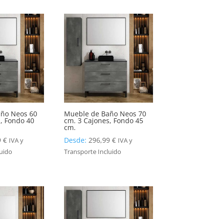
ño Neos 60
Mueble de Baño Neos 70
, Fondo 40
cm. 3 Cajones, Fondo 45
cm.
9
€
Desde:
296,99
€
IVA y
IVA y
luido
Transporte Incluido