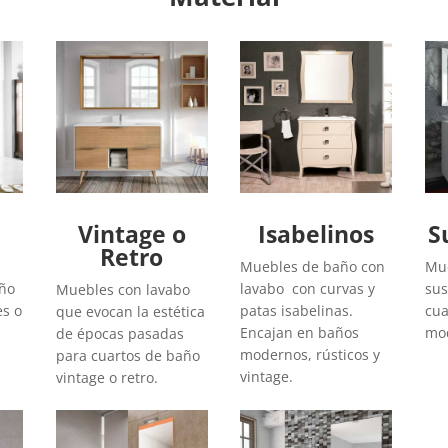
Vintage o
Isabelinos
S
Retro
Muebles de baño con
Mue
año
lavabo con curvas y
sus
Muebles con lavabo
es o
patas isabelinas.
cua
que evocan la estética
Encajan en baños
mod
de épocas pasadas
modernos, rústicos y
para cuartos de baño
vintage.
vintage o retro.