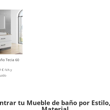
ño Tecia 60
s
9
€
IVA y
luido
trar tu Mueble de baño por Estilo,
Material