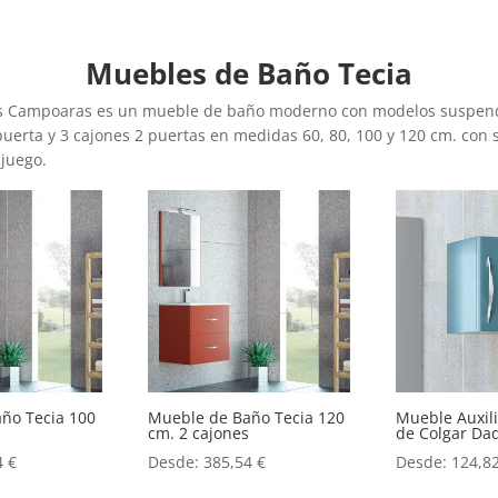
Muebles de Baño Tecia
es Campoaras es un mueble de baño moderno con modelos suspendi
 puerta y 3 cajones 2 puertas en medidas 60, 80, 100 y 120 cm. con
 juego.
ño Tecia 100
Mueble de Baño Tecia 120
Mueble Auxil
s
cm. 2 cajones
de Colgar Dad
4
€
Desde:
385,54
€
Desde:
124,8