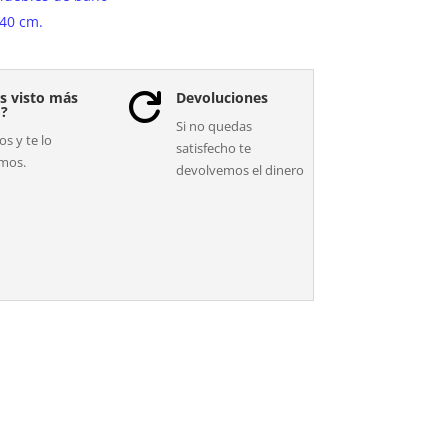
40 cm.
s visto más
Devoluciones

o?
Si no quedas
s y te lo
satisfecho te
mos.
devolvemos el dinero