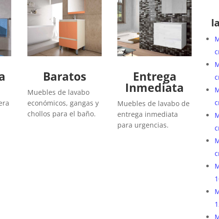
l
M
c
M
a
Baratos
Entrega
c
Inmediata
M
Muebles de lavabo
c
era
económicos, gangas y
Muebles de lavabo de
chollos para el baño.
entrega inmediata
M
para urgencias.
c
M
c
M
1
M
1
M