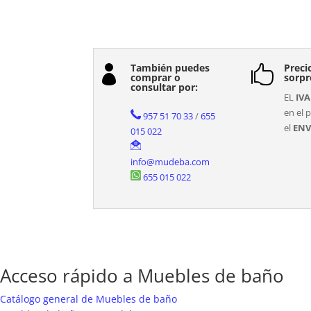
También puedes
Preci


comprar o
sorpr
consultar por:
EL
IVA
en el p
957 51 70 33
/
655
el
ENV
015 022
info@mudeba.com
655 015 022
Acceso rápido a Muebles de baño
Catálogo general de Muebles de baño