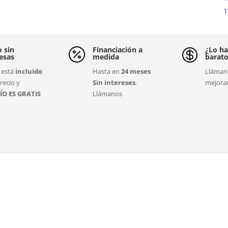
1
o sin
Financiación a
¿Lo ha


esas
medida
barat
está
incluido
Hasta en
24 meses
Llámano
recio y
Sin intereses
.
mejora
ÍO ES GRATIS
Llámanos