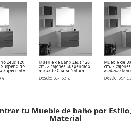
año Zeus 120
Mueble de Baño Zeus 120
Mueble de Ba
s Suspendido
cm. 2 cajones Suspendido
cm. 2 cajone
o o Supermate
acabado Chapa Natural
acabado Mar
8
€
Desde:
394,53
€
Desde:
394,5
trar tu Mueble de baño por Estilo,
Material