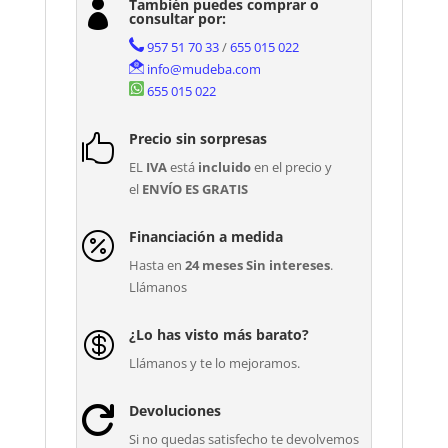
También puedes comprar o

o
consultar por:
Supermate
957 51 70 33
/
655 015 022
cantidad
info@mudeba.com
655 015 022
Precio sin sorpresas

EL
IVA
está
incluido
en el precio y
el
ENVÍO ES GRATIS
Financiación a medida

Hasta en
24 meses Sin intereses
.
Llámanos
¿Lo has visto más barato?

Llámanos y te lo mejoramos.
Devoluciones

Si no quedas satisfecho te devolvemos