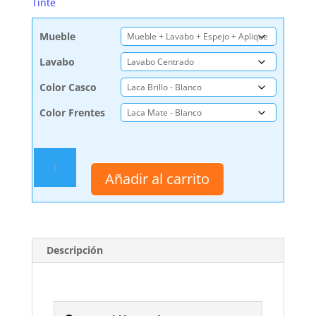
Tinte
Mueble
Lavabo
Color Casco
Color Frentes
Mueble
de
Añadir al carrito
Baño
Zeus
120
cm.
2
Descripción
cajones
Suspendido
Lacado
Brillo