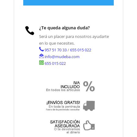
¿Te queda alguna duda?

Será un placer para nosotros ayudarte
en lo que necesites.
957 51 70 33
/
655 015 022
info@mudeba.com
655 015 022