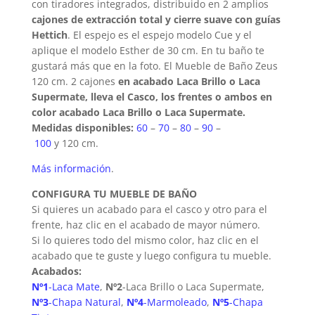
con tiradores integrados, distribuido en 2 amplios
cajones de extracción total y cierre suave con guías
Hettich
. El espejo es el espejo modelo Cue y el
aplique el modelo Esther de 30 cm. En tu baño te
gustará más que en la foto. El Mueble de Baño Zeus
120 cm. 2 cajones
en acabado Laca Brillo o Laca
Supermate, lleva el Casco, los frentes o ambos en
color acabado Laca Brillo o Laca Supermate.
Medidas disponibles:
60
–
70
–
80
–
90
–
100
y 120 cm.
Más información
.
CONFIGURA TU MUEBLE DE BAÑO
Si quieres un acabado para el casco y otro para el
frente, haz clic en el acabado de mayor número.
Si lo quieres todo del mismo color, haz clic en el
acabado que te guste y luego configura tu mueble.
Acabados:
Nº1
-Laca Mate
,
Nº2
-Laca Brillo o Laca Supermate,
Nº3
-Chapa Natural
,
Nº4
-Marmoleado
,
Nº5
-Chapa