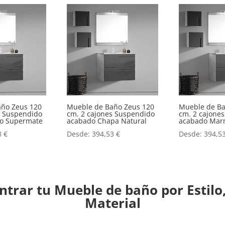
año Zeus 120
Mueble de Baño Zeus 120
Mueble de Ba
s Suspendido
cm. 2 cajones Suspendido
cm. 2 cajone
o o Supermate
acabado Chapa Natural
acabado Mar
8
€
Desde:
394,53
€
Desde:
394,5
trar tu Mueble de baño por Estilo,
Material