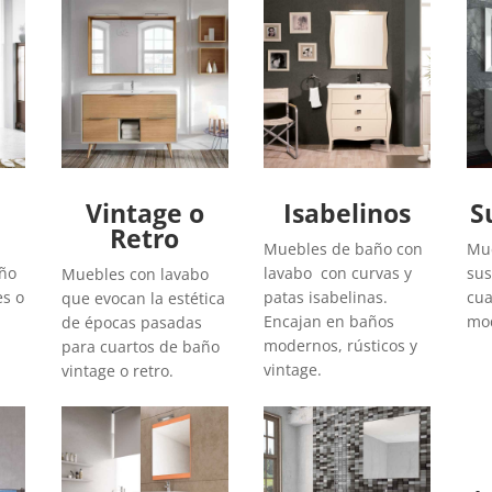
Vintage o
Isabelinos
S
Retro
Muebles de baño con
Mue
año
lavabo con curvas y
sus
Muebles con lavabo
es o
patas isabelinas.
cua
que evocan la estética
Encajan en baños
mod
de épocas pasadas
modernos, rústicos y
para cuartos de baño
vintage.
vintage o retro.