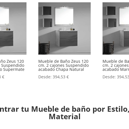
año Zeus 120
Mueble de Baño Zeus 120
Mueble de Ba
s Suspendido
cm. 2 cajones Suspendido
cm. 2 cajone
o o Supermate
acabado Chapa Natural
acabado Mar
8
€
Desde:
394,53
€
Desde:
394,5
trar tu Mueble de baño por Estilo,
Material