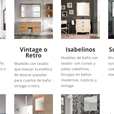
Vintage o
Isabelinos
S
Retro
Muebles de baño con
Mue
año
lavabo con curvas y
sus
Muebles con lavabo
es o
patas isabelinas.
cua
que evocan la estética
Encajan en baños
mod
de épocas pasadas
modernos, rústicos y
para cuartos de baño
vintage.
vintage o retro.