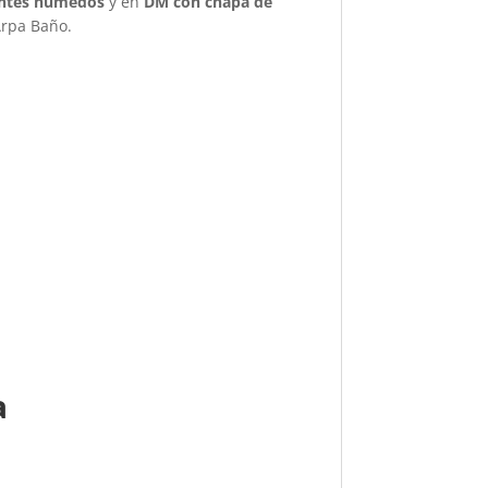
entes húmedos
y en
DM con chapa de
Arpa Baño.
a