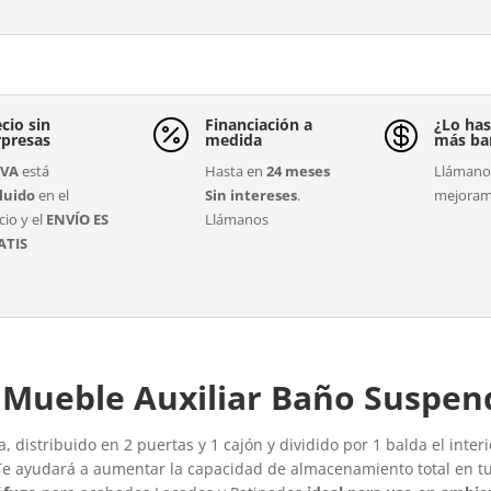
cio sin
Financiación a
¿Lo has


rpresas
medida
más ba
IVA
está
Hasta en
24 meses
Llámanos
luido
en el
Sin intereses
.
mejoram
cio y el
ENVÍO ES
Llámanos
ATIS
l Mueble Auxiliar Baño Suspen
, distribuido en 2 puertas y 1 cajón y dividido por 1 balda el int
 Te ayudará a aumentar la capacidad de almacenamiento total en t