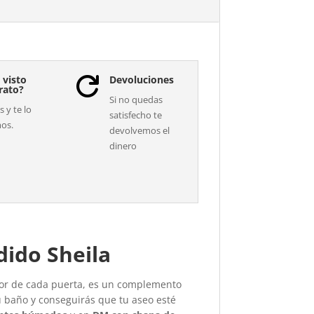
 visto
Devoluciones

rato?
Si no quedas
 y te lo
satisfecho te
os.
devolvemos el
dinero
dido Sheila
erior de cada puerta, es un complemento
u baño y conseguirás que tu aseo esté