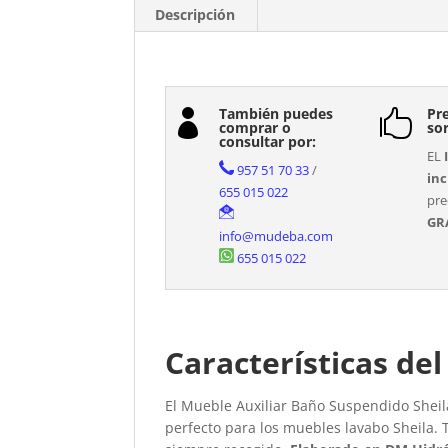
Descripción
También puedes
Pre


comprar o
so
consultar por:
EL
957 51 70 33
/
inc
655 015 022
pre
GR
info@mudeba.com
655 015 022
Características de
El Mueble Auxiliar Baño Suspendido Sheila
perfecto para los muebles lavabo Sheila.