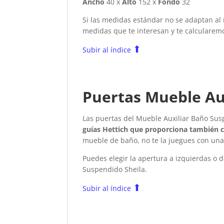
Ancho
40 x
Alto
152 x
Fondo
32
Si las medidas estándar no se adaptan a
medidas que te interesan y te calculare
⬆
Subir al índice
Puertas Mueble Au
Las puertas del Mueble Auxiliar Baño Su
guías Hettich que proporciona también c
mueble de baño, no te la juegues con una
Puedes elegir la apertura a izquierdas 
Suspendido Sheila.
⬆
Subir al índice