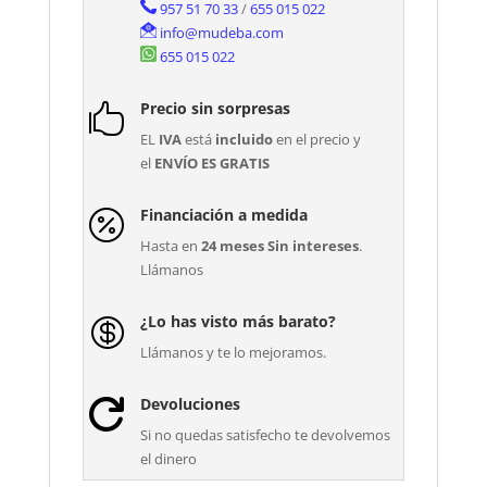
957 51 70 33
/
655 015 022
info@mudeba.com
655 015 022
Precio sin sorpresas

EL
IVA
está
incluido
en el precio y
el
ENVÍO ES GRATIS
Financiación a medida

Hasta en
24 meses Sin intereses
.
Llámanos
¿Lo has visto más barato?

Llámanos y te lo mejoramos.
Devoluciones

Si no quedas satisfecho te devolvemos
el dinero