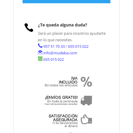
¿Te queda alguna duda?

Será un placer para nosotros ayudarte
en lo que necesites.
957 51 70 33
/
655 015 022
info@mudeba.com
655 015 022