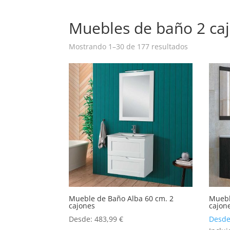
Muebles de baño 2 ca
Mostrando 1–30 de 177 resultados
Mueble de Baño Alba 60 cm. 2
Muebl
cajones
cajon
Desde:
483,99
€
Desd