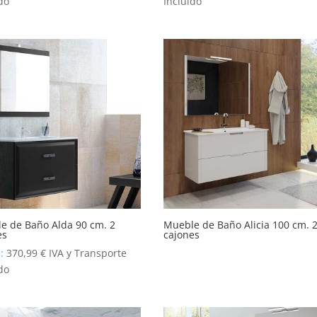
do
Incluido
e de Baño Alda 90 cm. 2
Mueble de Baño Alicia 100 cm. 
es
cajones
e:
370,99
€
IVA y Transporte
do