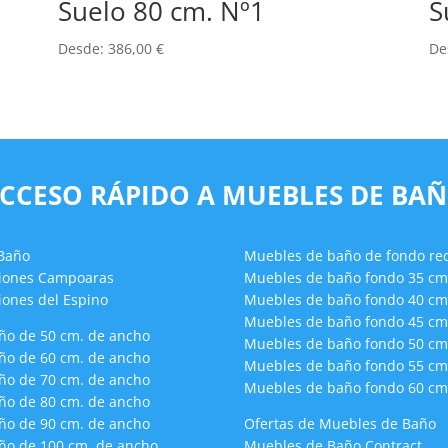
Suelo 80 cm. Nº1
S
Desde:
386,00
€
De
CCESO RÁPIDO A MUEBLES DE BA
 Baño
Muebles de baño de fondo re
ciones Campoaras
Muebles de baño fondo 35 cm
iones del Espino
Muebles de baño fondo 40 cm
Muebles de baño fondo 45 cm
ño de 50 cm. de ancho
Muebles de baño fondo 50 cm
ño de 60 cm. de ancho
Muebles de baño fondo 55 cm
ño de 70 cm. de ancho
Muebles de baño fondo 60 cm
ño de 80 cm. de ancho
ño de 90 cm. de ancho
Ofertas de Muebles de Baño
ño de 100 cm. de ancho
Muebles de Baño Contract