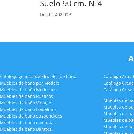
Suelo 90 cm. Nº4
Desde:
402,00
€
A
Catálogo general de Muebles de baño
Catálogo Arpa
Muebles de baño por Modelo
Catálogo Crea
Muebles de baño Modernos
Catálogo Creac
Muebles de baño Rústicos
Muebles de ba
Muebles de baño Vintage
Muebles de ba
Muebles de baño Isabelinos
Muebles de ba
Muebles de baño Suspendidos
Muebles de ba
Muebles de baño con patas
Muebles de ba
Muebles de baño Baratos
Muebles de ba