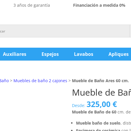
3 años de garantía
Financiación a medida 0%
Auxiliares
Espejos
Lavabos
Apliques
Baño
>
Muebles de baño 2 cajones
>
Mueble de Baño Ares 60 cm.
Mueble de Bañ
325,00
€
Desde:
Mueble de Baño de 60
cm. de
Mueble baño de suelo
, dis
Encimera de cerámica
con l