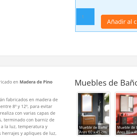
Mueble
de
Añadir al c
Baño
Ares
60
cm.
cantidad
Muebles de Baño
bricado en
Madera de Pino
tán fabricados en madera de
entre 8º y 12º, para evitar
realiza con varias capas de
os, terminado con barniz de
a a la luz, temperatura y
Mueble de Baño
Mueble de
Ares 60 x 45 cm.
Ares 80 x 4
s herrajes y apliques de luz,