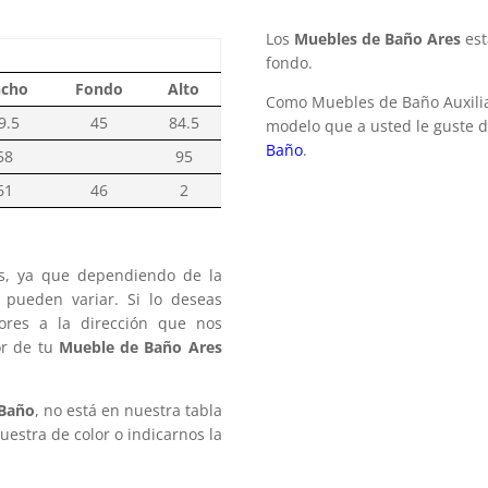
Los
Muebles de Baño Ares
est
fondo.
cho
Fondo
Alto
Como Muebles de Baño Auxilia
9.5
45
84.5
modelo que a usted le guste 
Baño
.
58
95
61
46
2
as, ya que dependiendo de la
s pueden variar. Si lo deseas
res a la dirección que nos
or de tu
Mueble de Baño Ares
Baño
, no está en nuestra tabla
estra de color o indicarnos la