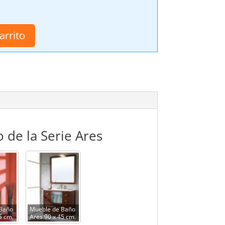
arrito
 de la Serie Ares
 Baño
Mueble de Baño
5 cm.
Ares 90 x 45 cm.