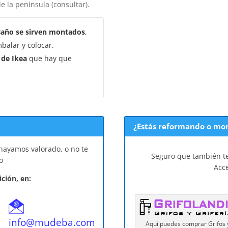
e la península (consultar).
Baño se sirven montados
,
balar y colocar.
 de Ikea
que hay que
¿Estás reformando o mo
 hayamos valorado, o no te
Seguro que también te
o
Acc
ción, en:
info@mudeba.com
Aquí puedes comprar Grifos 