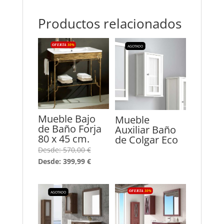
Productos relacionados
OFERTA
30
%
AGOTADO
Mueble Bajo
Mueble
de Baño Forja
Auxiliar Baño
80 x 45 cm.
de Colgar Eco
Desde:
570,00
€
Desde:
399,99
€
OFERTA
30
%
AGOTADO