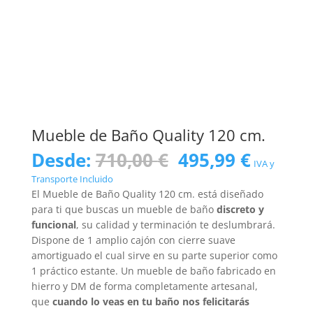
Mueble de Baño Quality 120 cm.
El
El
Desde:
710,00
€
495,99
€
IVA y
precio
precio
Transporte Incluido
original
actual
El Mueble de Baño Quality 120 cm. está diseñado
era:
es:
para ti que buscas un mueble de baño
discreto y
710,00 €.
495,99 
funcional
, su calidad y terminación te deslumbrará.
Dispone de 1 amplio cajón con cierre suave
amortiguado el cual sirve en su parte superior como
1 práctico estante. Un mueble de baño fabricado en
hierro y DM de forma completamente artesanal,
que
cuando lo veas en tu baño nos felicitarás