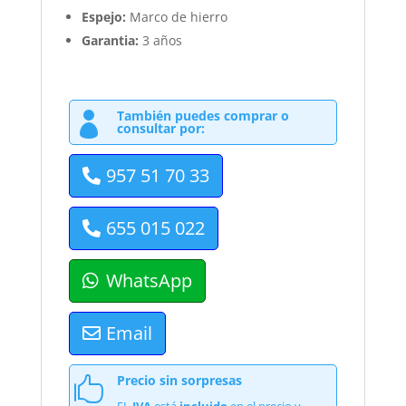
Espejo:
Marco de hierro
Garantia:
3 años
También puedes comprar o

consultar por:
957 51 70 33
655 015 022
WhatsApp
Email
Precio sin sorpresas
