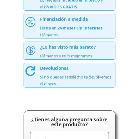
EL
IVA
está
incluido
en el precio y
el
ENVÍO ES GRATIS
Financiación a medida

Hasta en
24 meses Sin intereses
.
Llámanos
¿Lo has visto más barato?

Llámanos y te lo mejoramos.
Devoluciones

Si no quedas satisfecho te devolvemos
el dinero
¿Tienes alguna pregunta sobre
este producto?