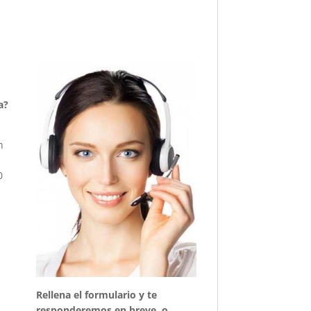
a?
n
0
Rellena el formulario y te
responderemos en breve, o