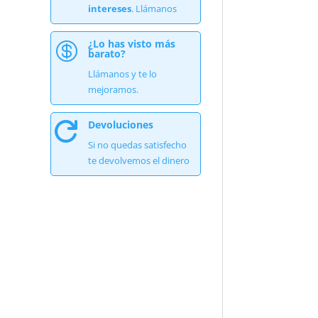
intereses
. Llámanos
¿Lo has visto más

barato?
Llámanos y te lo
mejoramos.
Devoluciones

Si no quedas satisfecho
te devolvemos el dinero