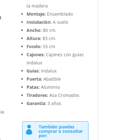
la madera
Montaje:
Ensamblado
1
Instalación:
A suelo
Ancho:
80 cm.
Altura:
83 cm.
Fondo:
55 cm
Cajones:
Cajones con guías
Indalux
Guías:
Indalux
Puerta:
Abatible
Patas:
Aluminio
Tiradores:
Asa Cromados
Garantia:
3 años
ble
También puedes

comprar o consultar
por:
4