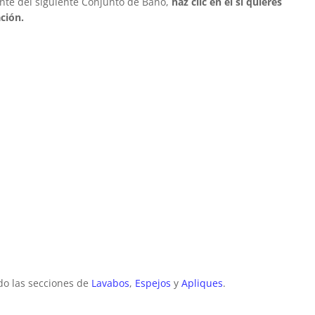
te del siguiente Conjunto de Baño,
haz clic en él si quieres
ción.
o las secciones de
Lavabos
,
Espejos
y
Apliques
.