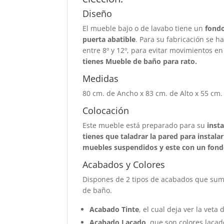
Diseño
El mueble bajo o de lavabo tiene un
fond
puerta abatible
. Para su fabricación se 
entre 8º y 12º, para evitar movimientos 
tienes Mueble de baño para rato.
Medidas
80 cm. de Ancho x 83 cm. de Alto x 55 cm.
Colocación
Este mueble está preparado para su
inst
tienes que taladrar la pared para instalar
muebles suspendidos y este con un fon
Acabados y Colores
Dispones de 2 tipos de acabados que suma
de baño.
Acabado Tinte
, el cual deja ver la veta 
Acabado Lacado
, que son colores lacad