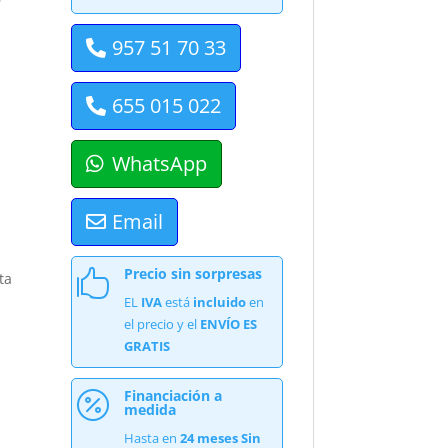
957 51 70 33
655 015 022
WhatsApp
Email
Precio sin sorpresas

ta
EL
IVA
está
incluido
en
el precio y el
ENVÍO ES
GRATIS
Financiación a

medida
Hasta en
24 meses Sin