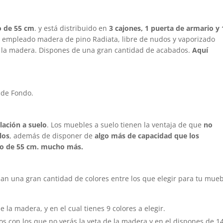
o de 55 cm
. y está distribuido en
3 cajones, 1 puerta de armario y 
ha empleado madera de pino Radiata, libre de nudos y vaporizado
en la madera. Dispones de una gran cantidad de acabados.
Aquí
 de Fondo.
alación a suelo
. Los muebles a suelo tienen la ventaja de que
no
los
, además de disponer de
algo más de capacidad que los
do de 55 cm. mucho más.
n una gran cantidad de colores entre los que elegir para tu mue
de la madera, y en el cual tienes 9 colores a elegir.
os con los que no verás la veta de la madera y en el dispones de 1