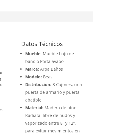
Datos Técnicos
Mueble:
Mueble bajo de
baño o Portalavabo
Marca:
Arpa Baños
ue
Modelo:
Beas
s
Distribución:
3 Cajones, una
º
puerta de armario y puerta
abatible
Material:
Madera de pino
os
Radiata, libre de nudos y
vaporizado entre 8º y 12º,
para evitar movimientos en