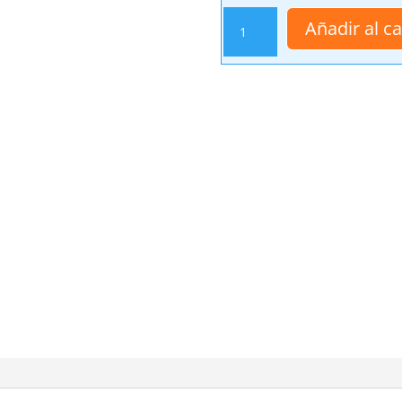
Pedido
Añadir al ca
Maria
Paz
Fernadez
cantidad