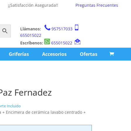
¡¡Satisfacción Asegurada!!
Preguntas Frecuentes
Llámanos:
957517033
655015022
Escríbenos:
655015022
Griferías
Accesorios
Ofertas
Paz Fernadez
rte Incluido
a + Encimera de cerámica lavabo centrado +