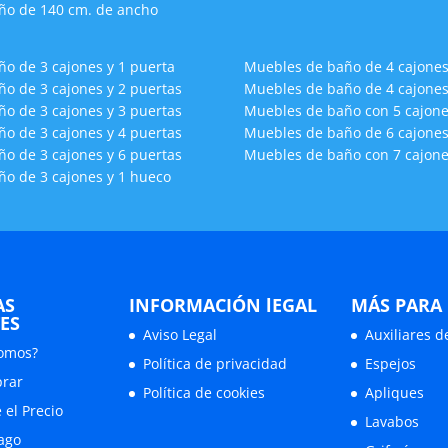
ño de 140 cm. de ancho
o de 3 cajones y 1 puerta
Muebles de baño de 4 cajones
o de 3 cajones y 2 puertas
Muebles de baño de 4 cajones
o de 3 cajones y 3 puertas
Muebles de baño con 5 cajone
o de 3 cajones y 4 puertas
Muebles de baño de 6 cajones
o de 3 cajones y 6 puertas
Muebles de baño con 7 cajone
o de 3 cajones y 1 hueco
AS
INFORMACIÓN lEGAL
MÁS PARA
ES
Aviso Legal
Auxiliares 
omos?
Política de privacidad
Espejos
rar
Política de cookies
Apliques
 el Precio
Lavabos
ago