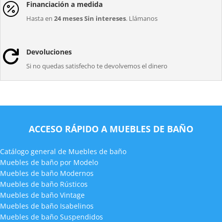
Financiación a medida

Hasta en
24 meses Sin intereses
. Llámanos
Devoluciones

Si no quedas satisfecho te devolvemos el dinero
ACCESO RÁPIDO A MUEBLES DE BAÑO
Catálogo general de Muebles de baño
Muebles de baño por Modelo
Muebles de baño Modernos
Muebles de baño Rústicos
Muebles de baño Vintage
Muebles de baño Isabelinos
Muebles de baño Suspendidos