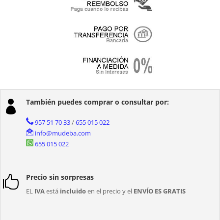
También puedes comprar o consultar por:

957 51 70 33
/
655 015 022
info@mudeba.com
655 015 022
Precio sin sorpresas

EL
IVA
está
incluido
en el precio y el
ENVÍO ES GRATIS