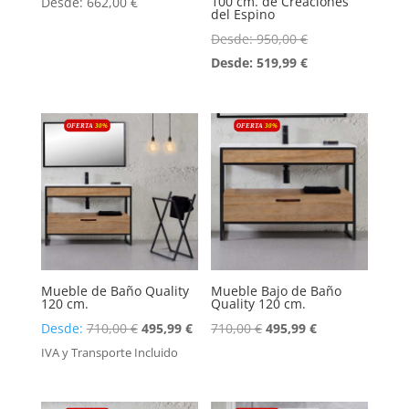
100 cm. de Creaciones
Desde:
662,00
€
del Espino
Desde:
950,00
€
Desde:
519,99
€
OFERTA
30
%
OFERTA
30
%
Mueble de Baño Quality
Mueble Bajo de Baño
120 cm.
Quality 120 cm.
El
El
Desde:
710,00
€
495,99
€
710,00
€
495,99
€
precio
precio
IVA y Transporte Incluido
original
actual
era:
es: