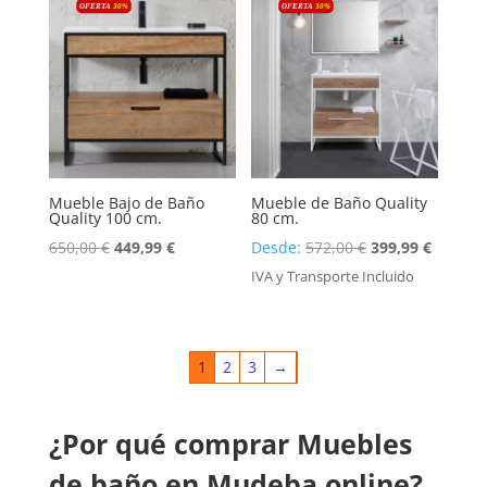
OFERTA
30
%
OFERTA
30
%
710,00 €.
495,99 €.
Mueble Bajo de Baño
Mueble de Baño Quality
Quality 100 cm.
80 cm.
El
El
650,00
€
449,99
€
Desde:
572,00
€
399,99
€
precio
precio
IVA y Transporte Incluido
original
actual
era:
es:
572,00 €.
399,99 
1
2
3
→
¿Por qué comprar Muebles
de baño en Mudeba online?