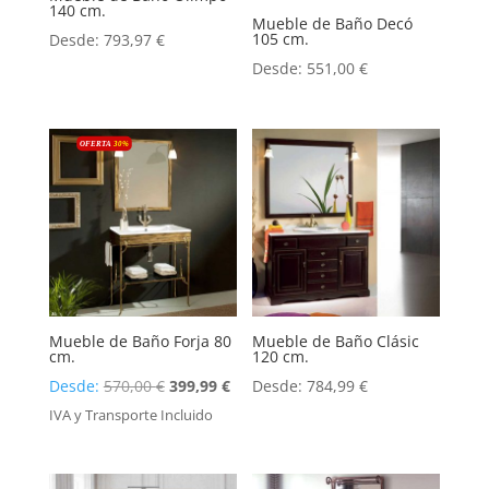
140 cm.
Mueble de Baño Decó
105 cm.
Desde:
793,97
€
Desde:
551,00
€
OFERTA
30
%
Mueble de Baño Forja 80
Mueble de Baño Clásic
cm.
120 cm.
El
El
Desde:
570,00
€
399,99
€
Desde:
784,99
€
precio
precio
IVA y Transporte Incluido
original
actual
era:
es: